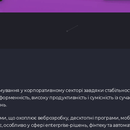
мування у корпоративному секторі завдяки стабільнос
форменність, високу продуктивність і сумісність із су
нь.
ми, що охоплює веброзробку, десктопні програми, мобі
, особливо у сфері enterprise-рішень, фінтеху та автома