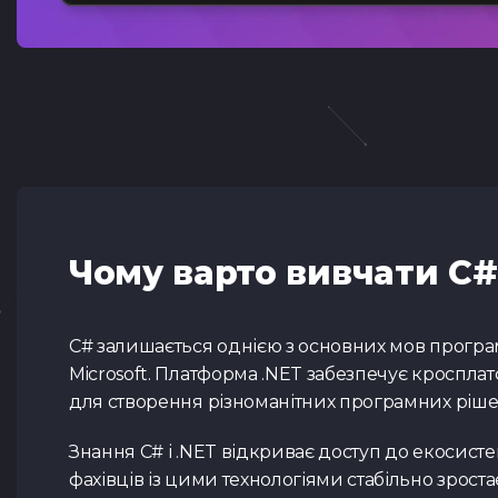
Чому варто вивчати С#
C# залишається однією з основних мов програ
Microsoft. Платформа .NET забезпечує кросплат
для створення різноманітних програмних ріше
Знання C# і .NET відкриває доступ до екосисте
фахівців із цими технологіями стабільно зростає