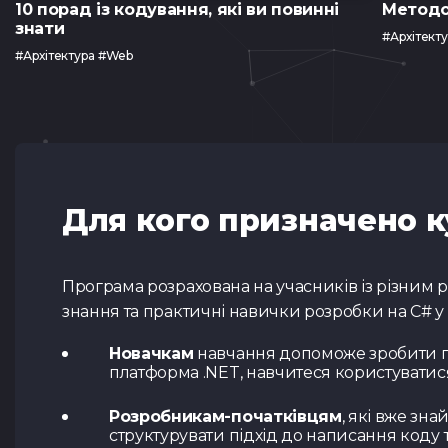
10 порад із кодування, які ви повинні
Методо
знати
#Архітект
#Архітектура #Web
Для кого призначено к
Програма розрахована на учасників із різним рів
знання та практичні навички розробки на C# у
Новачкам
навчання допоможе зробити пе
платформа .NET, навчитеся користуватис
Розробникам-початківцям
, які вже зн
структурувати підхід до написання коду 