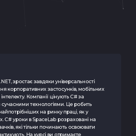
Контакти
SPACE
LA
Тест з TypeScript
Tg Channel
In
 .NET, зростає завдяки універсальності
ня корпоративних застосунків, мобільних
 інтелекту. Компанії цінують C# за
 із сучасними технологіями. Це робить
найпотрібніших на ринку праці, як у
х. C# уроки в SpaceLab розраховані на
овачків, які тільки починають освоювати
ктикують. На курсі ви отримаєте