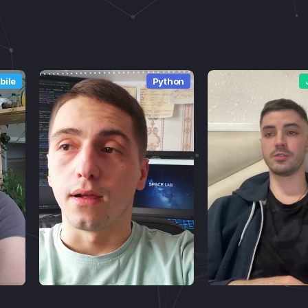
Тест з Python
bile
Python
Тест з
Python/Aiogra