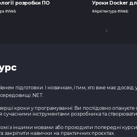
логії розробки ПО
Уроки Docker дл
ура #Web
#Архітектура #Web
урс
нем підготовки. І новачкам, і тим, хто вже має досвід у
 середовищі .NET.
рші кроки у програмуванні: Ви послідовно опануєте о
я сучасними інструментами розробника та створювати 
айомі з іншими мовами або проходили попередні курс
та закріпити навички на практичних проєктах.