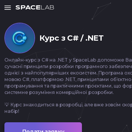
SPACE
LAB
Курс з C# / .NET
Онлайн-курс з C# на .NET у SpaceLab допоможе В
сучасні принципи розробки програмного забезпеч
однієї з найпопулярніших екосистем. Програма ох
мовою C#, платформою .NET, принципами об’єктно
програмування та практичними проєктами, що фо
системне розуміння комерційної розробки.
💡 Курс знаходиться в розробці, але вже зовсім ск
набір!
Подати заявку