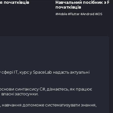
я початківців
Навчальний посібник з Flu
початківців
#Mobile #Flutter #Android #iOS
 сфері IT, курс у SpaceLab надасть актуальні
снови синтаксису C#, дізнаєтесь, як працює
власні застосунки.
и, навчання допоможе систематизувати знання,