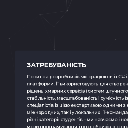
Тест з UX
ЗАТРЕБУВАНІСТЬ
Попит на розробників, які працюють із C# і
платформи. Її використовують для створен
рішень, хмарних сервісів і систем штучного
стабільність, масштабованість і сумісність
спеціалістів із цією експертизою одними з 
міжнародних, так і у локальних IT-команда
різні категорії студентів – ми навчаємо і н
мови програмування, і розробників, що пра