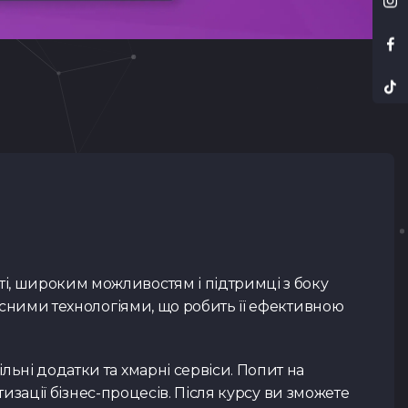
ті, широким можливостям і підтримці з боку
часними технологіями, що робить її ефективною
льні додатки та хмарні сервіси. Попит на
тизації бізнес-процесів. Після курсу ви зможете