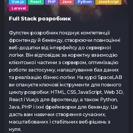
Vue.js
React
PHP
Java
Python
JavaScript
Laravel
Full Stack розробник
Фулстек-розробник поєднує компетенції
фронтенду й бекенду, створюючи повноцінні
веб-додатки від інтерфейсу до серверної
логіки. Він відповідає за коректну взаємодію
клієнтської частини з сервером, оптимізацію
роботи застосунку, налаштування баз даних
та реалізацію бізнес-логіки. На курсі SpaceLAB
ви опануєте ключові інструменти для повного
циклу розробки: HTML, CSS, JavaScript, Web 3D,
React і Vue.js для фронтенду, а також Python,
Java, PHP і їхні фреймворки для бекенду. Це
дасть вам навички створення сучасних,
масштабованих і стабільних веб-рішень з
нуля.