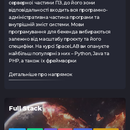
серверної частини ПЗ, до його зони
Тест з UX
Тест з
відповідальності входить вся програмно-
TypeScrip
адміністративна частина програми та
внутрішній зміст системи. Мови
програмування для бекенда вибираються
залежно від масштабу проєкту та його
специфіки. На курсі SpaceLAB ви опануєте
найбільш популярні з них – Python, Java та
PHP, а також їх фреймворки
Детальніше про напрямок
Full Stack