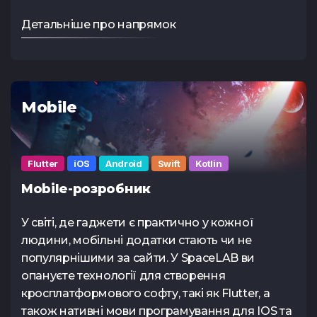
Детальніше про напрямок
Mobile
Flutter
iOS
Android
Swift
Kotlin
Mobile-розробник
У світі, де гаджети є практично у кожної
людини, мобільні додатки стають чи не
популярнішими за сайти. У SpaceLAB ви
опануєте технології для створення
кросплатформового софту, такі як Flutter, а
також нативні мови програмування для IOS та