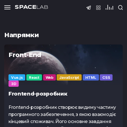
SPACE
LAB
Тести
Напрямки
Front-End
Тест з QA
Тест з SQ
(основи)
Vue.js
React
Web
JavaScript
HTML
CSS
3D
Frontend-розробник
Frontend-розробник створює видиму частину
програмного забезпечення, з якою взаємодіє
Тест Java Spring
Тест з Pyt
кінцевий споживач. Його основне завдання
Boot