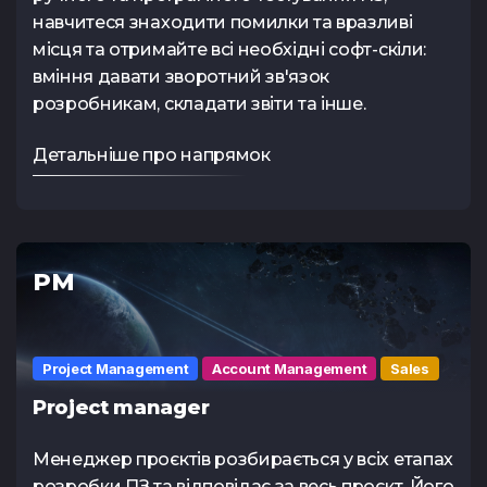
навчитеся знаходити помилки та вразливі
місця та отримайте всі необхідні софт-скіли:
вміння давати зворотний зв'язок
розробникам, складати звіти та інше.
Детальніше про напрямок
PM
Project Management
Account Management
Sales
Project manager
Менеджер проєктів розбирається у всіх етапах
розробки ПЗ та відповідає за весь проєкт. Його