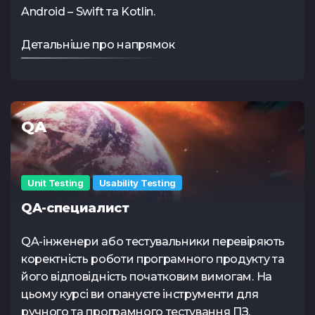
Android – Swift та Kotlin.
Детальніше про напрямок
QA
Unit Testing
Usability Testing
QA-специалист
QA-інженери або тестувальники перевіряють
коректність роботи програмного продукту та
його відповідність початковим вимогам. На
цьому курсі ви опануєте інструменти для
ручного та програмного тестування ПЗ,