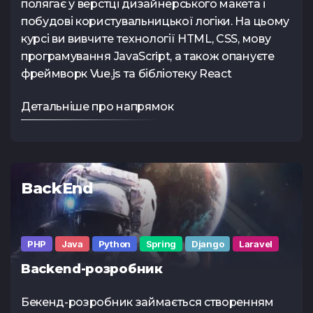
полягає у верстці дизайнерського макета і
побудові користувальницької логіки. На цьому
курсі ви вивчите технології HTML, CSS, мову
програмування JavaScript, а також опануєте
фреймворк Vue.js та бібліотеку React
Тест з Java
Тест з Vue.
(основи)
Детальніше про напрямок
BackEnd
Тест з Python
Тест з Flut
/Django
PHP
Java
Python
Spring
Django
Laravel
Backend-розробник
Бекенд-розробник займається створенням