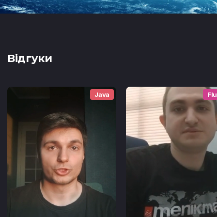
Відгуки
Java
Flu