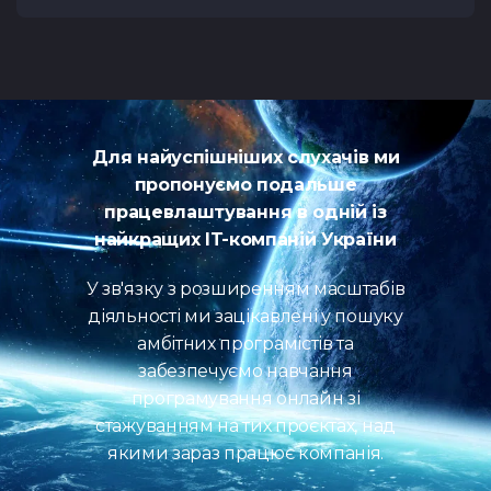
Для найуспішніших слухачів ми
пропонуємо подальше
працевлаштування в одній із
найкращих IT-компаній України
У зв'язку з розширенням масштабів
діяльності ми зацікавлені у пошуку
амбітних програмістів та
забезпечуємо навчання
програмування онлайн зі
стажуванням на тих проєктах, над
якими зараз працює компанія.