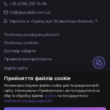
+38 (096) 295 74 96
hr@spacelab.com.ua
Українa, м. Одеса, вул. Всеволода Змієнко, 7
Політика конфіденційності
Політика cookies
Договір оферти
Правила використання
Карта сайту
Available on Telegram
Прийняття файлів cookie
@spacelab_avadamedia
Ми використовуємо файли cookie для покращення веб-
сайту. Натискаючи «Прийняти все», ви погоджуєтеся на
збір та обробку файлів
cookies
та погоджуєтеся з
політикою конфіденційності
.