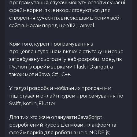
програмування слухачі можуть освоїти сучасні
фреймворки, які використовуються для
створення сучасних високошвидкісних веб-
сайтів. Насамперед це YII2, Laravel.
Крім того, курси програмування з
працевлаштуванням включають таку широко
затребувану сьогодні у веб-розробці мову, як
Python (з фреймворками Flask і Django), а
також мови Java, C# і C++.
У галузі розробки мобільних програм ми
підготували онлайн курси програмування по
Swift, Kotlin, Flutter.
Для тих, хто хоче опанувати JavaScript,
розроблений курс з цієї мови, платформ та
фреймворків для роботи з нею: NODE js;