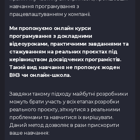
навчання програмування з
Тест з UX
Тест з
TypeScrip
працевлаштуванням у компанії.
Подати 
Ми пропонуємо онлайн курси
програмування з докладними
відеоуроками, практичними завданнями та
стажуванням на реальних проєктах під
Контакти
керівництвом досвідчених програмістів.
Tg Channel
In
Такий вид навчання не пропонує жоден
ВНЗ чи онлайн-школа.
Facebook
Завдяки такому підходу майбутні розробники
можуть брати участь у всіх етапах розробки
реального проєкту, зіткнутися з реальними
проблемами та навчитися їх вирішувати.
Даний метод дозволяє в рази прискорити
ваше навчання: