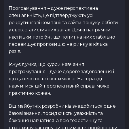
Увага! Даний ку
Коментар
наш менеджер д
реєстрації. За онов
учасниками, заявк
Програмування – дуже перспективна
деталей та узг
на сайті, у розділ
до відкриття ре
спеціальність, це підтверджують усі
проведення 
телеграм
оновленнями слідк
рекрутингові компанії та сайти пошуку роботи
https://t.me/spac
розділі
«Курси»
або у
у своїх статистичних звітах. Деякі напрямки
https://t.me/spac
настільки потрібні, що попит на них стабільно
Резюме
(.pdf,.docs,.doc)
Повернутис
Тест з Java
Тест з Vue.
(основи)
перевищує пропозицію на ринку в кілька
Повернутис
разів.
Переважний курс
Повернутис
Існує думка, що курси навчання
Посилання на ваш профіл
програмування - дуже дороге задоволення і
що далеко не всі вони якісні. Насправді
Я ознайомився з
Політи
навчитися цій перспективній справі може
Тест з Python
Тест з Flut
даю згоду на обробку д
/Django
практично кожен.
Публічної оферти
ознай
Від майбутніх розробників знадобиться одне:
базові знання, посидючість, уважність та
бажання навчатися, а всю теоретичну та
практичну частину ви отримаєте, пройшовши