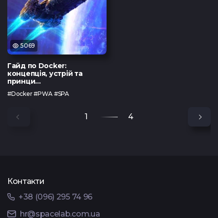
5069
Гайд по Docker:
концепція, устрій та
принци...
#Docker #PWA #SPA
1
4
Контакти
+38 (096) 295 74 96
hr@spacelab.com.ua