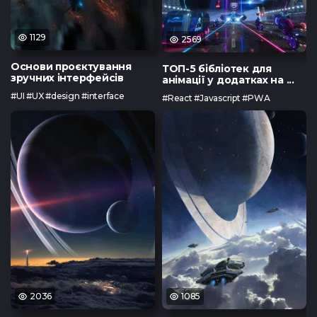
1129
2569
Основи проєктування
ТОП-5 бібліотек для
зручних інтерфейсів
анімації у додатках на ...
#UI #UX #design #interface
#React #Javascript #PWA
2036
1085