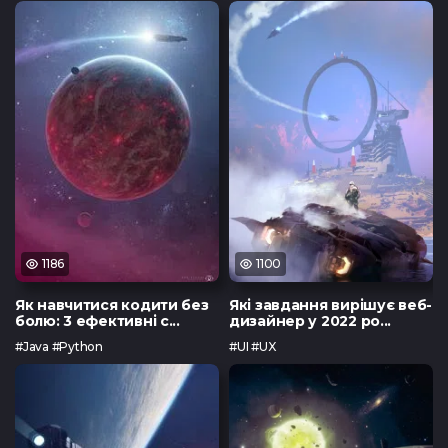
1186
1100
Як навчитися кодити без
Які завдання вирішує веб-
болю: 3 ефективні с...
дизайнер у 2022 ро...
#Java #Python
#UI #UX