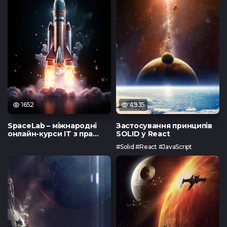
Тест з Java
Тест з Vue.
(основи)
1652
4935
SpaceLab – міжнародні
Застосування принципів
онлайн-курси IT з пра...
SOLID у React
#Solid #React #JavaScript
Тест з Python
Тест з Flut
/Django