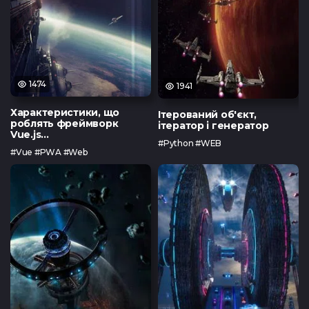
Тест з UX
Тест з
TypeScrip
1474
1941
Характеристики, що
Ітерований об'єкт,
роблять фреймворк
ітератор і генератор
Vue.js...
#Python #WEB
#Vue #PWA #Web