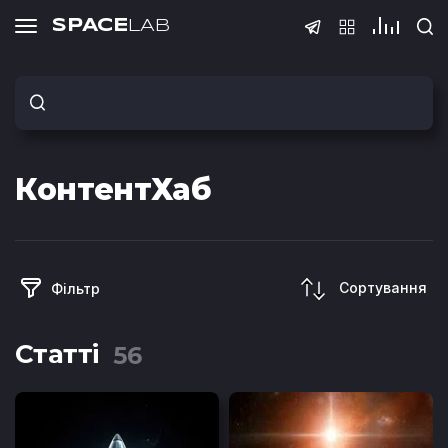
SPACE
LAB
Тести
КонтентХаб
Тест з QA
Тест з SQ
(основи)
Сортування
Фільтр
Статті
56
Тест Java Spring
Тест з Pyt
Boot