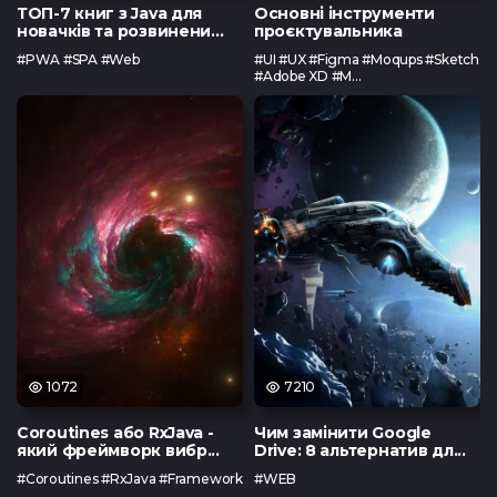
ТОП-7 книг з Java для
Основні інструменти
новачків та розвинени...
проєктувальника
#PWA #SPA #Web
#UI #UX #Figma #Moqups #Sketch
#Adobe XD #M...
1072
7210
Coroutines або RxJava -
Чим замінити Google
який фреймворк вибр...
Drive: 8 альтернатив дл...
#Coroutines #RxJava #Framework
#WEB