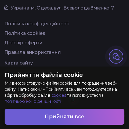
Українa, м. Одеса, вул. Всеволода Змієнко, 7
Політика конфіденційності
Політика cookies
Договір оферти
Правила використання
Карта сайту
Available on Telegram
Прийняття файлів cookie
@spacelab_avadamedia
Ми використовуємо файли cookie для покращення веб-
сайту. Натискаючи «Прийняти все», ви погоджуєтеся на
збір та обробку файлів
cookies
та погоджуєтеся з
політикою конфіденційності
.
Розроблено та
Прийняти все
AVADA
MEDIA
TM
підтримується