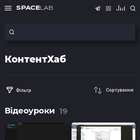
SPACE
LAB
Тести
КонтентХаб
Тест з QA
Тест з SQ
(основи)
Сортування
Фільтр
Відеоуроки
19
Тест Java Spring
Тест з Pyt
Boot