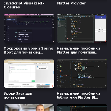
JavaScript Visualized -
Flutter Provider
Тест з UX
Тест з
Closures
TypeScrip
Покроковий урок з Spring
Навчальний посібник з
Boot для початківц...
Flutter для початківц...
Уроки Java для
Навчальний посібник з
початківців
бібліотеки Flutter Bl...