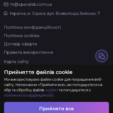
hr@spacelab.com.ua
Українa, м. Одеса, вул. Всеволода Змієнко, 7
Політика конфіденційності
Політика cookies
Договір оферти
Правила використання
Карта сайту
Available on Telegram
Прийняття файлів cookie
@spacelab_avadamedia
Ми використовуємо файли cookie для покращення веб-
сайту. Натискаючи «Прийняти все», ви погоджуєтеся на
збір та обробку файлів
cookies
та погоджуєтеся з
політикою конфіденційності
.
Розроблено та
Прийняти все
AVADA
MEDIA
TM
підтримується