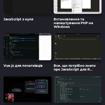
JavaScript з нуля
Встановлення та
налаштування PHP на
Windows
Тест з Java
Тест з Vue.
(основи)
Vue.js для початківців
Все, що потрібно знати
про JavaScript для R...
Тест з Python
Тест з Flut
/Django