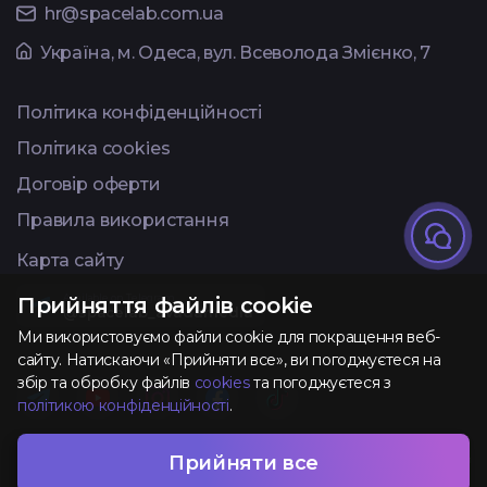
hr@spacelab.com.ua
Українa, м. Одеса, вул. Всеволода Змієнко, 7
Політика конфіденційності
Політика cookies
Договір оферти
Правила використання
Карта сайту
Available on Telegram
Прийняття файлів cookie
@spacelab_avadamedia
Ми використовуємо файли cookie для покращення веб-
сайту. Натискаючи «Прийняти все», ви погоджуєтеся на
збір та обробку файлів
cookies
та погоджуєтеся з
політикою конфіденційності
.
Розроблено та
Прийняти все
AVADA
MEDIA
TM
підтримується