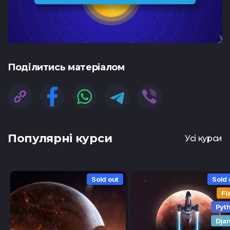
Подiлитись матеріалом
Популярні курси
Усі курси
Sold out
Sold 
Fl
Pyt
Dja