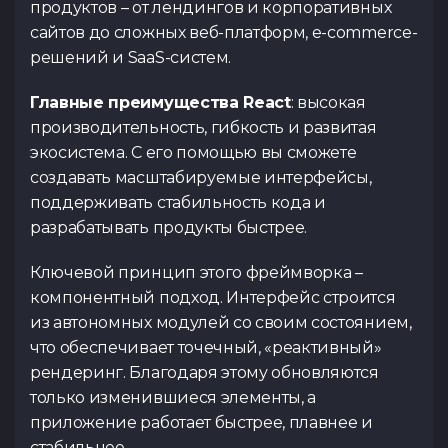
продуктов – от лендингов и корпоративных
сайтов до сложных веб-платформ, e-commerce-
Тест по UX
Тест по
TypeScrip
решений и SaaS-систем.
Подать 
Главные преимущества React
: высокая
производительность, гибкость и развитая
экосистема. С его помощью вы сможете
создавать масштабируемые интерфейсы,
Контакты
поддерживать стабильность кода и
Tg Channel
In
разрабатывать продукты быстрее.
Facebook
Ключевой принцип этого фреймворка –
компонентный подход. Интерфейс строится
из автономных модулей со своим состоянием,
что обеспечивает точечный, «реактивный»
рендеринг. Благодаря этому обновляются
только изменившиеся элементы, а
приложение работает быстрее, плавнее и
стабильнее.