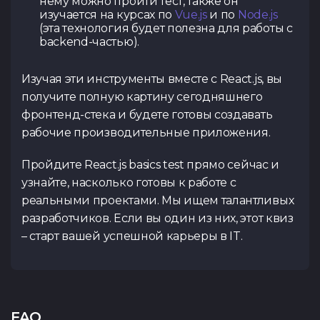
нему можно пройти тест, также он
изучается на курсах по
Vue.js
и по
Node.js
(эта технология будет полезна для работы с
backend-частью).
Изучая эти инструменты вместе с React.js, вы
получите полную картину сегодняшнего
фронтенд-стека и будете готовы создавать
рабочие производительные приложения.
Пройдите React.js basics test прямо сейчас и
узнайте, насколько готовы к работе с
реальными проектами. Мы ищем талантливых
разработчиков. Если вы один из них, этот квиз
– старт вашей успешной карьеры в IT.
FAQ