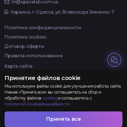
hr@spacelab.com.ua
Украина, г. Одесса, ул. Всеволода Змиенко, 7
Политика конфиденциальности
Политика cookies
Договор оферты
Правила использования
Карта сайта
Available on Telegram
Принятие файлов cookie
@spacelab_avadamedia
Мы используем файлы cookie для улучшения работы сайта.
Нажав «Принять все» вы соглашаетесь на сбор и
обработку файлов
cookies
и соглашаетесь с
политикой конфиденциальности
.
Разработано и
Принять все
AVADA
MEDIA
TM
поддерживается