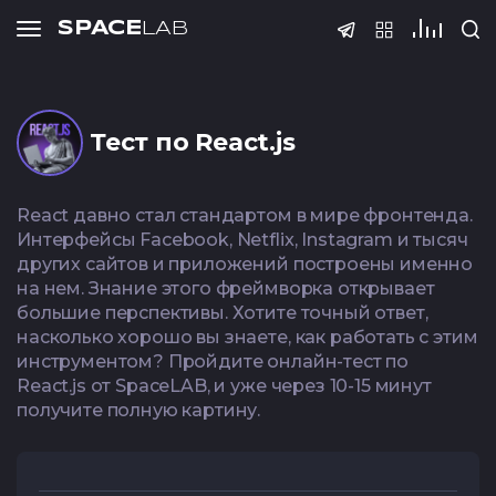
SPACE
LAB
Тесты
SPACE
LAB
SPACE
SPACE
SPACE
LAB
LAB
LAB
Тест по React.js
Подать 
React давно стал стандартом в мире фронтенда.
Интерфейсы Facebook, Netflix, Instagram и тысяч
ФИО
других сайтов и приложений построены именно
Тест по QA
Тест по S
на нем. Знание этого фреймворка открывает
(основы
большие перспективы. Хотите точный ответ,
Телефон
насколько хорошо вы знаете, как работать с этим
инструментом? Пройдите онлайн-тест по
React.js от SpaceLAB, и уже через 10-15 минут
@Telegram
Спасибо! Ва
Регистраци
Курс нед
получите полную картину.
принята на р
завер
Email
Внимание! Данный к
Тест Java Spring
Тест по Pyt
В течении 3-5 дней
заявки не принима
Boot