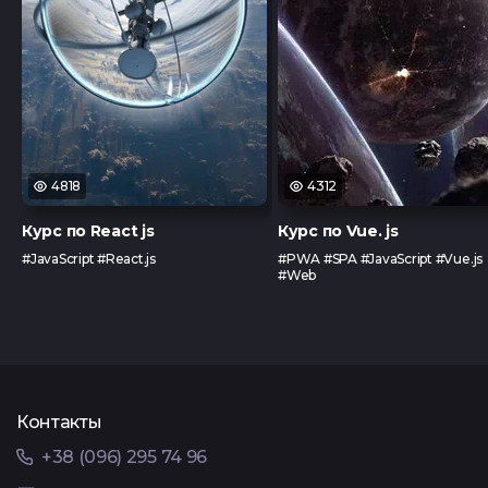
4818
4312
Курс по React js
Курс по Vue. js
#JavaScript #React.js
#PWA #SPA #JavaScript #Vue.js
#Web
Контакты
+38 (096) 295 74 96