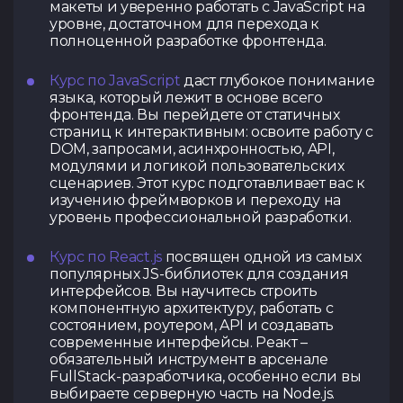
макеты и уверенно работать с JavaScript на
уровне, достаточном для перехода к
полноценной разработке фронтенда.
Курс по JavaScript
даст глубокое понимание
языка, который лежит в основе всего
фронтенда. Вы перейдете от статичных
страниц к интерактивным: освоите работу с
DOM, запросами, асинхронностью, API,
модулями и логикой пользовательских
сценариев. Этот курс подготавливает вас к
изучению фреймворков и переходу на
уровень профессиональной разработки.
Курс по React.js
посвящен одной из самых
популярных JS-библиотек для создания
интерфейсов. Вы научитесь строить
компонентную архитектуру, работать с
состоянием, роутером, API и создавать
современные интерфейсы. Реакт –
обязательный инструмент в арсенале
FullStack-разработчика, особенно если вы
выбираете серверную часть на Node.js.