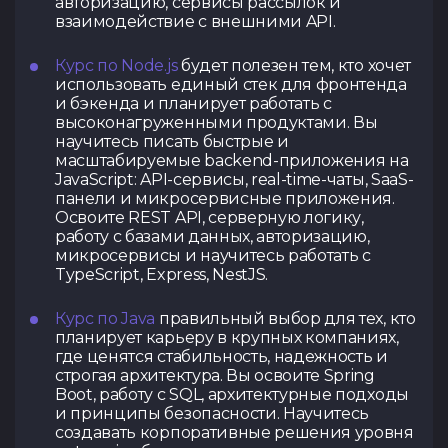
авторизацию, сервисы рассылок и
взаимодействие с внешними API.
Курс по Node.js
будет полезен тем, кто хочет
использовать единый стек для фронтенда
и бэкенда и планирует работать с
высоконагруженными продуктами. Вы
научитесь писать быстрые и
масштабируемые backend-приложения на
JavaScript: API-сервисы, real-time-чаты, SaaS-
панели и микросервисные приложения.
Освоите REST API, серверную логику,
работу с базами данных, авторизацию,
микросервисы и научитесь работать с
TypeScript, Express, NestJS.
Курс по Java
правильный выбор для тех, кто
планирует карьеру в крупных компаниях,
где ценятся стабильность, надежность и
строгая архитектура. Вы освоите Spring
Boot, работу с SQL, архитектурные подходы
и принципы безопасности. Научитесь
создавать корпоративные решения уровня