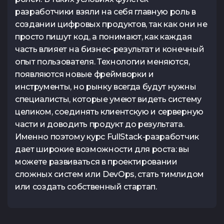
Вернуться
разработчики взяли на себя главную роль в
Тест по UX
Тест по
создании цифровых продуктов, так как они не
TypeScrip
Подать 
просто пишут код, а понимают, как каждая
часть влияет на бизнес-результат и конечный
опыт пользователя. Технологии меняются,
появляются новые фреймворки и
инструменты, но рынку всегда будут нужны
Контакты
специалисты, которые умеют видеть систему
целиком, соединять клиентскую и серверную
Tg Channel
In
части и доводить продукт до результата.
Facebook
Именно поэтому курс FullStack-разработчик
дает широкие возможности для роста: вы
можете развиваться в проектировании
сложных систем или DevOps, стать тимлидом
или создать собственный стартап.