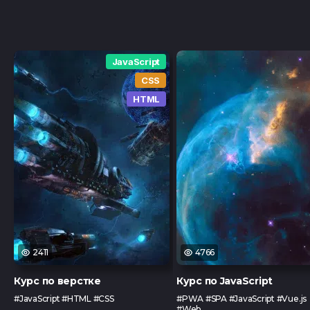
JavaScript
CSS
HTML
2411
4766
Курс по верстке
Курс по JavaScript
#JavaScript #HTML #CSS
#PWA #SPA #JavaScript #Vue.js
#Web