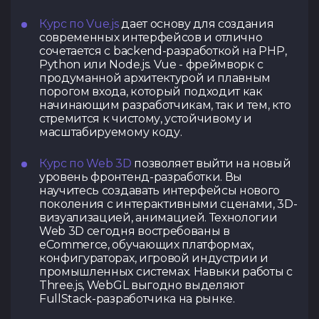
Курс по Vue.js
дает основу для создания
современных интерфейсов и отлично
сочетается с backend-разработкой на PHP,
Python или Node.js. Vue - фреймворк с
продуманной архитектурой и плавным
порогом входа, который подходит как
начинающим разработчикам, так и тем, кто
стремится к чистому, устойчивому и
масштабируемому коду.
Курс по Web 3D
позволяет выйти на новый
уровень фронтенд-разработки. Вы
научитесь создавать интерфейсы нового
поколения с интерактивными сценами, 3D-
визуализацией, анимацией. Технологии
Web 3D сегодня востребованы в
eCommerce, обучающих платформах,
конфигураторах, игровой индустрии и
промышленных системах. Навыки работы с
Three.js, WebGL выгодно выделяют
FullStack-разработчика на рынке.