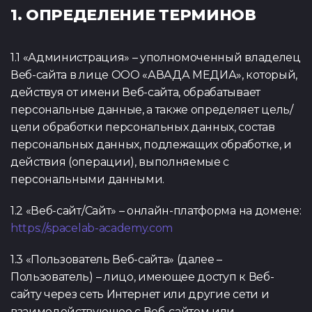
1. ОПРЕДЕЛЕНИЕ ТЕРМИНОВ
1.1 «Администрация» – уполномоченный владелец
Веб-сайта в лице ООО «АВАДА МЕДИА», который,
действуя от имени Веб-сайта, обрабатывает
Тест по Java
Тест по Vue
персональные данные, а также определяет цель/
(основы)
цели обработки персональных данных, состав
персональных данных, подлежащих обработке, и
действия (операции), выполняемые с
персональными данными.
1.2 «Веб-сайт/Сайт» – онлайн-платформа на домене:
Тест по
Тест по Flut
https://spacelab-academy.com
Python/Django
1.3 «Пользователь Веб-сайта» (далее –
Пользователь) – лицо, имеющее доступ к Веб-
сайту через сеть Интернет или другие сети и
взаимодействующее с Веб-сайтом или