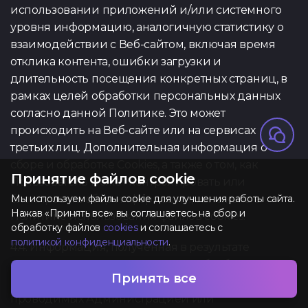
использовании приложений и/или системного
уровня информацию, аналогичную статистику о
взаимодействии с Веб-сайтом, включая время
отклика контента, ошибки загрузки и
длительность посещения конкретных страниц, в
рамках целей обработки персональных данных
согласно данной Политике. Это может
происходить на Веб-сайте или на сервисах
третьих лиц. Дополнительная информация о
сборе и обработке Cookies, а также о том, как
Принятие файлов cookie
Пользователь может контролировать или
блокировать сбор информации, изложена в
Мы используем файлы cookie для улучшения работы сайта.
Нажав «Принять все» вы соглашаетесь на сбор и
Политике использования файлов cookies.
обработку файлов
cookies
и соглашаетесь с
политикой конфиденциальности
.
4.4. Информация, полученная в результате
опросов: Администрация может обрабатывать
Принять все
информацию, полученную в результате опросов,
проводимых Администрацией или