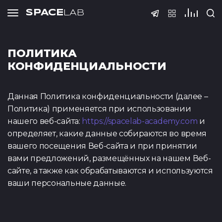
SPACE
LAB
Тесты
ПОЛИТИКА
КОНФИДЕНЦИАЛЬНОСТИ
Данная Политика конфиденциальности (далее –
Политика) применяется при использовании
нашего веб-сайта:
https://spacelab-academy.com
и
Тест по QA
Тест по S
(основы
определяет, какие данные собираются во время
вашего посещения Веб-сайта и при принятии
вами предложений, размещённых на нашем Веб-
сайте, а также как обрабатываются и используются
ваши персональные данные.
Тест Java Spring
Тест по Pyt
Boot