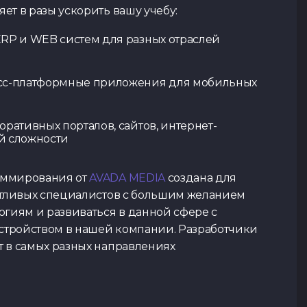
ет в разы ускорить вашу учебу:
ERP и WEB систем для разных отраслей
Контакты
SPACE
LA
Тест по TypeScript
сс-платформные приложения для мобильных
Tg Channel
In
оративных порталов, сайтов, интернет-
й сложности
аммирования от
AVADA MEDIA
создана для
нтливых специалистов с большим желанием
огиям и развиваться в данной сфере с
тройством в нашей компании. Разработчики
 в самых разных направлениях