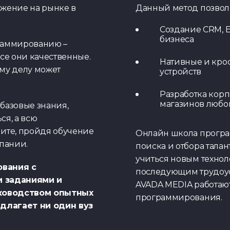
ожение на рынке в
Данный метод позволя
Создание CRM, 
бизнеса
граммированию –
все они качественные.
Тест по UX
Нативные и кро
ому делу может
устройств
Разработка корп
магазинов любо
базовые знания,
ся, а всю
чите, пройдя обучение
Онлайн школа прогр
пании.
поиска и отбора тала
учиться новым технол
вания с
последующим трудоус
 заданиями и
AVADA MEDIA работают
уководством опытных
программирования.
длагает ни один вуз