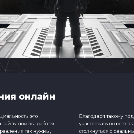
Тест по Pytho
ния онлайн
Тест по
Python/Aiogra
иальность, это
Благодаря такому под
 сайты поиска работы
участвовать во всех э
правления так нужны,
столкнуться с реальн