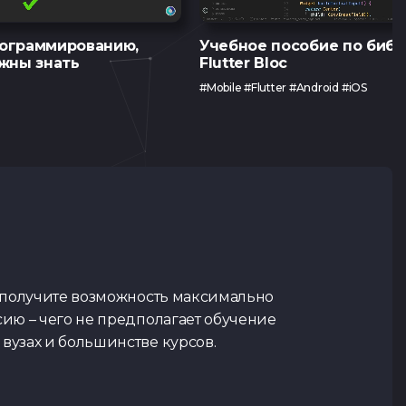
рограммированию,
Учебное пособие по биб
жны знать
Flutter Bloc
#Mobile #Flutter #Android #iOS
 получите возможность максимально
ию – чего не предполагает обучение
узах и большинстве курсов.