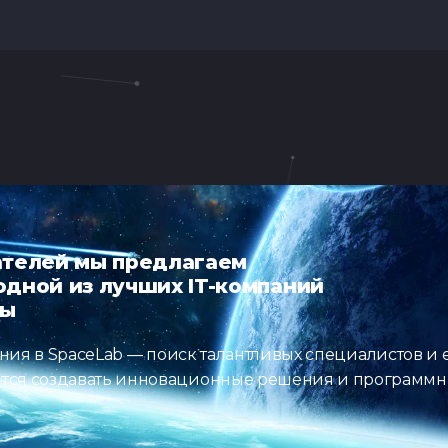
телей мы предлагаем
дной из лучших IT-компаний
ны
ния в SpaceLab — поиск талантливых специалистов и 
ремятся создавать инновационные решения и программ