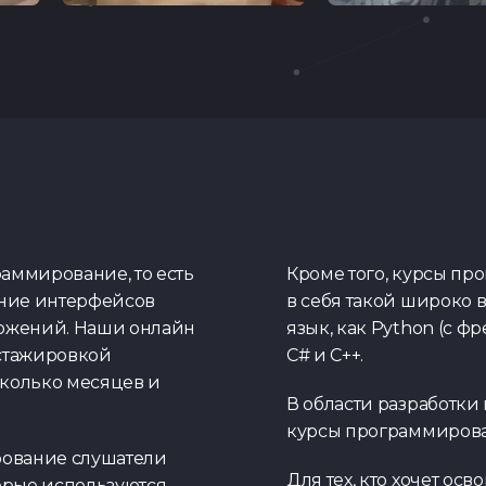
аммирование, то есть
Кроме того, курсы пр
ание интерфейсов
в себя такой широко 
ложений. Наши онлайн
язык, как Python (с фр
стажировкой
C# и C++.
сколько месяцев и
В области разработк
курсы программирования
рование слушатели
Для тех, кто хочет осв
орые используются