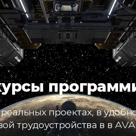
SPACE
SPACE
SPACE
SPACE
LAB
LAB
LAB
LAB
курсы программ
Тест по QA
реальных проектах, в удобн
вой трудоустройства в в
AVA