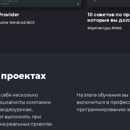
Provider
10 советов по п
которые вы дол
lutter #Android #iOS
#Архітектура #Web
 проектах
себя несколько
На этапе обучения вы
пециалисты компании
включиться в професс
 видеоурокам,
программированию в в
ет выполнять при
на реальных проектах.