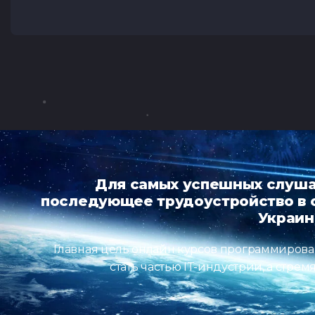
Для самых успешных слуша
последующее трудоустройство в о
Украи
Главная цель онлайн курсов программирова
стать частью IT-индустрии, а ст