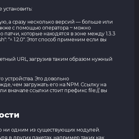
 установить:
ю, а сразу несколько версий — больше или
 Также с помощью оператора ~ можно
Контакты
SPACE
LA
о патчи, которые находятся в зоне между 1.3.3
Тест по TypeScript
: "^ 1.2.0". Этот способ применим если вы
Tg Channel
In
ретный URL, загрузив таким образом нужный
 устройства. Это довольно
де, чем загружать его на NPM. Ссылку на
 вначале ссылки стоит префикс file://, вы
ости
но ни одним из существующих модулей.
ля в других пакетах, например таких как