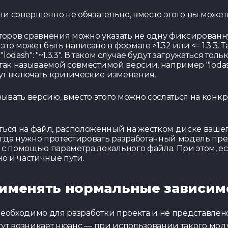
и совершенно не обязательно, вместо этого вы можете
ров сравнения можно указать не одну фиксированну
то может быть написано в формате >1.32 или <= 1.3.3.
dash": "~1.3.3". В таком случае будут загружаться тольк
Тест по UX
 так называемой совместимой версии, например "lodash"
дут включать критические изменения.
зывать версию, вместо этого можно сослаться на конк
ться на файл, расположенный на жестком диске вашего
гда нужно протестировать разработанный модель преж
 помощью параметра локального файла. При этом, если
но и частичные пути.
рименять нормальные зависим
 необходимо для разработки проекта и не представле
 тут возникает нюанс — при использовании такого моду