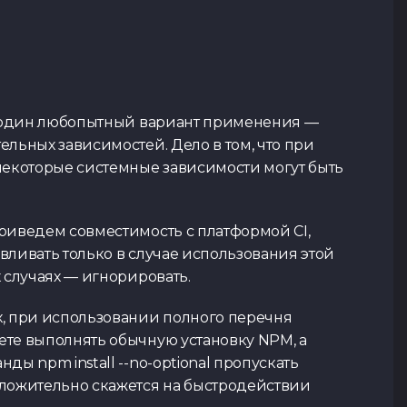
ще один любопытный вариант применения —
ельных зависимостей. Дело в том, что при
некоторые системные зависимости могут быть
риведем совместимость с платформой CI,
вливать только в случае использования этой
 случаях — игнорировать.
, при использовании полного перечня
те выполнять обычную установку NPM, а
ды npm install --no-optional пропускать
оложительно скажется на быстродействии