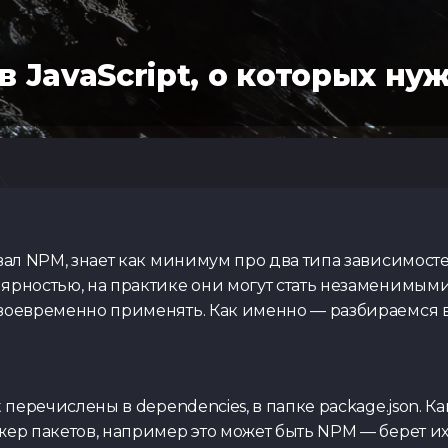
в JavaScript, о которых ну
Тест по Pytho
вал NPM, знает как минимум про два типа зависимостей
ярностью, на практике они могут стать незаменимыми.
воевременно применять. Как именно — разбираемся в 
Тест по
Python/Aiogra
t перечислены в dependencies, в папке package.json. 
жер пакетов, например это может быть NPM — берет их