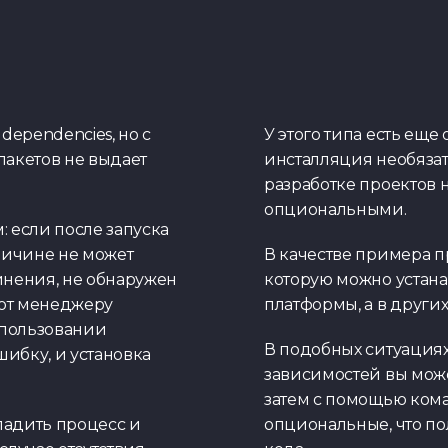
dependencies, но с
У этого типа есть е
акетов не выдает
инсталляция необязат
разработке проектов 
опциональными.
 если после запуска
ричине не может
В качестве примера п
инения, не обнаружен
которую можно устана
ают менеджеру
платформы, а в других
спользовании
В подобных ситуациях
ибку, и установка
зависимостей вы може
затем с помощью коман
тладить процесс и
опциональные, что п