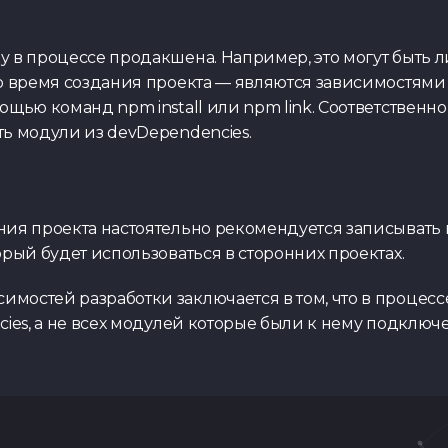
 в процессе продакшена. Например, это могут быть л
о время создания проекта — являются зависимостями 
ощью команд npm install или npm link. Соответственн
ь модули из devDependencies.
ия проекта настоятельно рекомендуется записывать в
орый будет использоваться в сторонних проектах.
мостей разработки заключается в том, что в процес
cies, а не всех модулей которые были к нему подключ