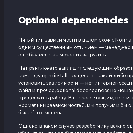
Optional dependencies
Пятый тип зависимости в целом схож с Normal 
одним существенным отличием — менеджер п
ошибку, если не может их загрузить.
На практике это выглядит следующим образом:
команды npm install процесс по какой-либо п
установить зависимости — нет интернет-соед
файл и прочее, optional dependencies не меш
продолжить работу. В той же ситуации, при и
нормальных зависимостей, мы получили бы ош
была бы отменена.
Однако, в таком случае разработчику важно о