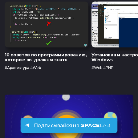
Тест по UX
Тест по
TypeScrip
Подать 
10 советов по программированию,
Установка и настро
Контакты
которые вы должны знать
Windows
#Архітектура #Web
#Web #PHP
Tg Channel
In
Facebook
Подписывайся на
SPACE
LAB