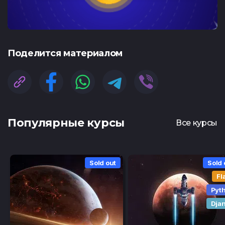
Поделится материалом
Популярные курсы
Все курсы
Sold out
Sold 
Fl
Pyt
Dja