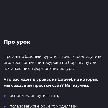
Внимание! Данный
Комментарий
наш менеджер д
регистрации. За
участниками, заявк
деталей и согл
следите на сайте, 
до открытия ре
проведения
или телеграм
обновлениями след
https://t.me/spac
разделе
«Курсы»
и
кана
Резюме
(.pdf,.docs,.doc)
https://t.me/spac
Вернуться
Тест по Java
Тест по Vue
Вернуться
(основы)
Про урок
Предпочитаемый курс
Вернуться
Пройдите базовый курс по Laravel, чтобы изучить
Cсылка на ваш профиль в
его. Бесплатные видеоуроки по Ларавеллу для
начинающих в формате видеокурса.
Я ознакомился с
Политикой конфиденц
Тест по
Тест по Flut
согласие на обработку 
Что вас ждет в уроках из Laravel, на которых
Python/Django
Публичной оферты
озна
мы создадим простой сайт? Мы изучим:
основы маршрутизации;
пользоваться eloquent моделями;