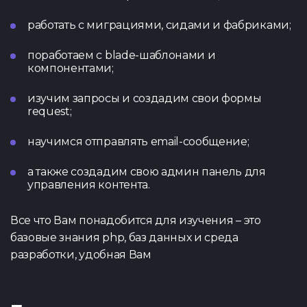
работать с миграциями, сидами и фабриками;
Тест по UX
Тест по
TypeScrip
Подать 
поработаем с blade-шаблонами и
компонентами;
изучим запросы и создадим свои формы
request;
Контакты
научимся отправлять email-сообщение;
Tg Channel
In
а также создадим свою админ панель для
управления контента.
Facebook
Все что Вам понадобится для изучения – это
базовые знания php, баз данных и среда
разработки, удобная Вам