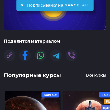
Подписывайся на
SPACE
LAB
Поделится материалом
Популярные курсы
Все курсы
Sold out
Sold 
Fl
Pyt