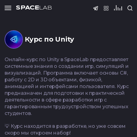
SPACE
LAB
Тесты
SPACE
LAB
SPACE
SPACE
SPACE
LAB
LAB
LAB
Курс по Unity
Подать 
Онлайн-курс по Unity в SpaceLab предоставляет
системные знания о создании игр, симуляций и
ФИО
визуализаций. Программа включает основы C#,
Тест по QA
Тест по S
работу с 2D и 3D объектами, физикой,
(основы
анимацией и интерфейсами пользователя. Курс
Телефон
предназначен для подготовки к практической
деятельности в сфере разработки игр с
гарантированным трудоустройством успешных
@Telegram
Спасибо! Ва
Регистраци
Курс нед
студентов.
принята на р
завер
Email
💡 Курс находится в разработке, но уже совсем
C#
Тест Java Spring
Тест по Pyt
скоро мы откроем набор!
В течении 3-5 дней
Gamed
C#
Boot