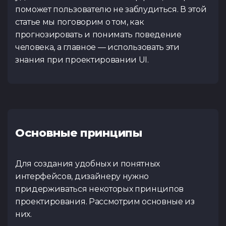
Внимание! Данный
Комментарий
наш менеджер д
регистрации. За
поможет пользователю не заблудиться. В этой
участниками, заявк
деталей и согл
следите на сайте, 
статье мы поговорим о том, как
до открытия ре
проведения
или телеграм
прогнозировать и понимать поведение
обновлениями след
https://t.me/spac
разделе
«Курсы»
и
человека, а главное — использовать эти
кана
знания при проектировании UI.
Резюме
(.pdf,.docs,.doc)
https://t.me/spac
Вернуться
Тест по Java
Тест по Vue
Вернуться
(основы)
Предпочитаемый курс
Вернуться
Cсылка на ваш профиль в
Основные принципы
Я ознакомился с
Политикой конфиденц
Тест по
Тест по Flut
Для создания удобных и понятных
согласие на обработку 
Python/Django
Публичной оферты
озна
интерфейсов, дизайнеру нужно
придерживаться некоторых принципов
проектирования. Рассмотрим основные из
них.