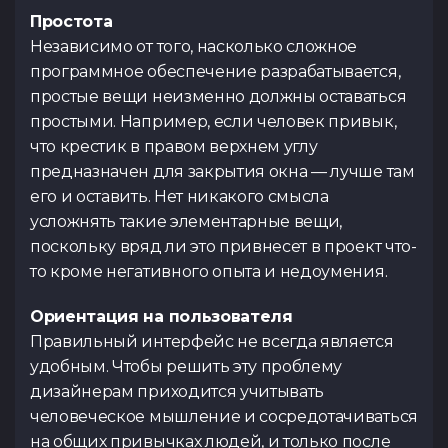
Простота
Тест по UX
Тест по
Независимо от того, насколько сложное
TypeScrip
Подать 
программное обеспечение разрабатывается,
простые вещи неизменно должны оставаться
простыми. Например, если человек привык,
что крестик в правом верхнем углу
предназначен для закрытия окна — лучше там
Контакты
его и оставить. Нет никакого смысла
усложнять такие элементарные вещи,
Tg Channel
In
поскольку вряд ли это привнесет в проект что-
Facebook
то кроме негативного опыта и недоумения.
Ориентация на пользователя
Правильный интерфейс не всегда является
удобным. Чтобы решить эту проблему
дизайнерам приходится учитывать
человеческое мышление и сосредотачиваться
на общих привычках людей, и только после