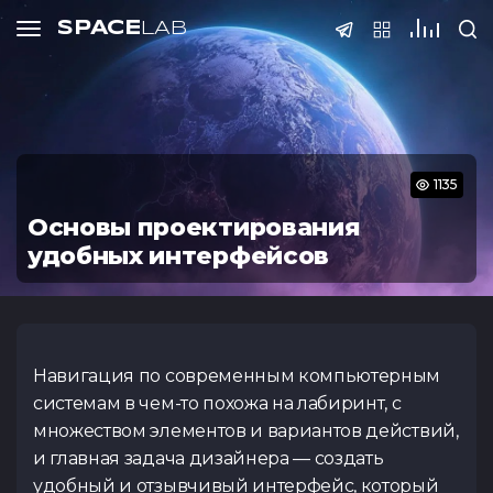
SPACE
LAB
Тесты
SPACE
LAB
SPACE
SPACE
SPACE
LAB
LAB
LAB
Подать 
1135
Основы проектирования
удобных интерфейсов
ФИО
Тест по QA
Тест по S
(основы
Телефон
Навигация по современным компьютерным
@Telegram
Спасибо! Ва
Регистраци
Курс нед
системам в чем-то похожа на лабиринт, с
принята на р
завер
множеством элементов и вариантов действий,
Email
и главная задача дизайнера — создать
Внимание! Данный к
Тест Java Spring
Тест по Pyt
В течении 3-5 дней
удобный и отзывчивый интерфейс, который
заявки не принима
Boot