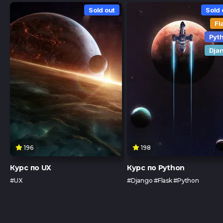
Sold out
Sold 
Fl
Pyt
Dja
196
198
Курс по UX
Курс по Python
#UX
#Django #Flask #Python