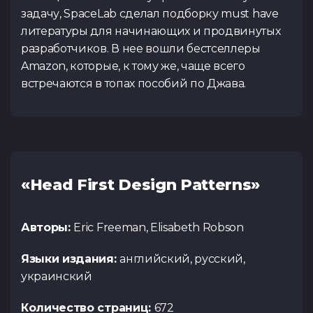
Внимание! Данный
Комментарий
наш менеджер д
регистрации. За
задачу, SpaceLab сделал подборку must have
участниками, заявк
деталей и согл
следите на сайте, 
литературы для начинающих и продвинутых
до открытия ре
проведения
или телеграм
обновлениями след
разработчиков. В нее вошли бестселлеры
https://t.me/spac
разделе
«Курсы»
и
Amazon, которые, к тому же, чаще всего
кана
встречаются в топах пособий по Джава.
Резюме
(.pdf,.docs,.doc)
https://t.me/spac
Вернуться
Тест по Java
Тест по Vue
Вернуться
(основы)
Предпочитаемый курс
Вернуться
Cсылка на ваш профиль в
«Head First Design Patterns»
Я ознакомился с
Политикой конфиденц
Тест по
Тест по Flut
Авторы:
Eric Freeman, Elisabeth Robson
согласие на обработку 
Python/Django
Публичной оферты
озна
Языки издания:
английский, русский,
украинский
Количество страниц:
672