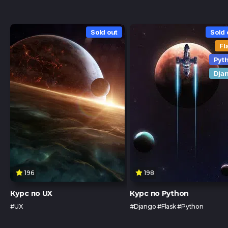
Sold out
Sold 
Fl
Pyt
Dja
196
198
Курс по UX
Курс по Python
#UX
#Django #Flask #Python