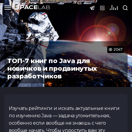
SPACE
LAB
Тесты
SPACE
LAB
SPACE
SPACE
SPACE
LAB
LAB
LAB
Подать 
2047
ТОП-7 книг по Java для
новичков и продвинутых
ФИО
Тест по QA
Тест по S
разработчиков
(основы
Телефон
@Telegram
Спасибо! Ва
Регистраци
Курс нед
Изучать рейтинги и искать актуальные книги
принята на р
завер
по изучению Java — задача утомительная,
Email
особенно если вообще не знаешь с чего
Внимание! Данный к
Тест Java Spring
Тест по Pyt
В течении 3-5 дней
вообще начать. Чтобы упростить вам эту
заявки не принима
Boot