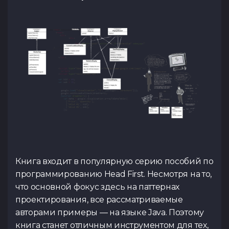
Тест по UX
Тест по
TypeScrip
Подать 
Контакты
Tg Channel
In
Facebook
Книга входит в популярную серию пособий по
программированию Head First. Несмотря на то,
что основной фокус здесь на паттернах
проектирования, все рассматриваемые
авторами примеры — на языке Java. Поэтому
книга станет отличным инструментом для тех,