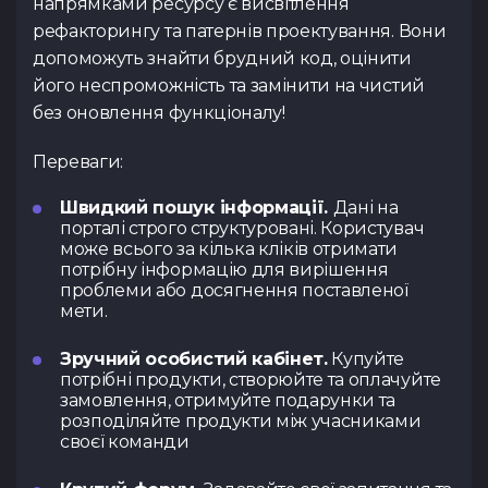
Увага! Даний ку
напрямками ресурсу є висвітлення
Коментар
наш менеджер д
реєстрації. За онов
учасниками, заявк
рефакторингу та патернів проектування. Вони
деталей та узг
на сайті, у розділ
до відкриття ре
допоможуть знайти брудний код, оцінити
проведення 
телеграм
оновленнями слідк
його неспроможність та замінити на чистий
https://t.me/spac
розділі
«Курси»
або у
без оновлення функціоналу!
https://t.me/spac
Резюме
(.pdf,.docs,.doc)
Повернутис
Тест з Java
Тест з Vue.
Переваги:
(основи)
Повернутис
Переважний курс
Швидкий пошук інформації.
Дані на
Повернутис
порталі строго структуровані. Користувач
може всього за кілька кліків отримати
Посилання на ваш профіл
потрібну інформацію для вирішення
проблеми або досягнення поставленої
мети.
Я ознайомився з
Політи
Тест з Python
Тест з Flut
даю згоду на обробку д
/Django
Публічної оферти
ознай
Зручний особистий кабінет.
Купуйте
потрібні продукти, створюйте та оплачуйте
замовлення, отримуйте подарунки та
розподіляйте продукти між учасниками
своєї команди