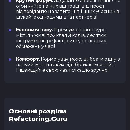
Крутий форум.
Задавайте свої запитання та
отримуйте на них відповіді від профі,
Тест з UX
Тест з
TypeScrip
відповідайте на запитання інших учасників,
Подати 
шукайте однодумців та партнерів!
Економія часу.
Преміум онлайн курс
містить живі приклади кодів, десятки
інструментів рефакторингу та жодних
обмежень у часі!
Контакти
Комфорт.
Користувач може вибрати одну з
Tg Channel
In
восьми мов, на яких відображається сайт.
Підвищуйте свою кваліфікацію зручно!
Facebook
Основні розділи
Refactoring.Guru