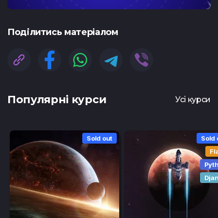
Подiлитись матеріалом
Популярні курси
Усі курси
Sold out
Sold 
Fl
Pyt
Dja