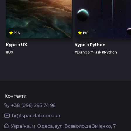
196
198
Курс з UX
Курс з Python
#UX
#Django #Flask #Python
Контакти
+38 (096) 295 74 96
hr@spacelab.com.ua
Українa, м. Одеса, вул. Всеволода Змієнко, 7