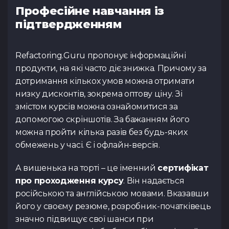
Професійне навчання із
підтвердженням
Refactoring.Guru пропонує інформаційні
продукти, на які часто діє знижка. Причому за
дотримання кількох умов можна отримати
низку дисконтів, зокрема оптову ціну. Зі
змістом курсів можна ознайомитися за
допомогою скріншотів. За бажанням його
можна пройти кілька разів без будь-яких
обмежень у часі. Є і офлайн-версія.
А вишенька на торті – це іменний
сертифікат
про проходження курсу
. Він надається
російською та англійською мовами. Вказавши
його у своєму резюме, розробник-початківець
значно підвищує свої шанси при