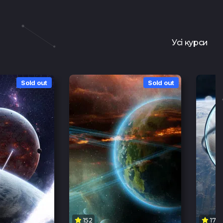
Усі курси
Sold out
Sold out
152
178