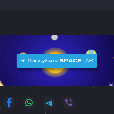
Підписуйся на
SPACE
LAB