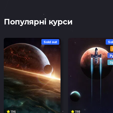
Популярні курси
Sold out
Sol
P
D
196
198