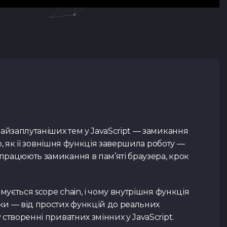
 найзаплутаніших тем у JavaScript — замикання
го, як її зовнішня функція завершила роботу —
 працюють замикання в пам’яті браузера, крок
рмується scope chain, і чому внутрішня функція
ики — від простих функцій до реальних
 створенні приватних змінних у JavaScript.