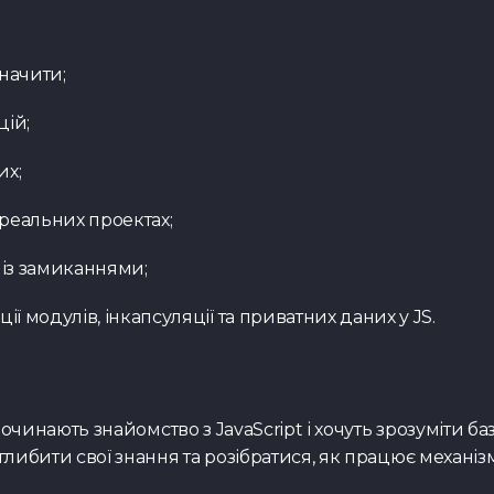
значити;
цій;
их;
реальних проектах;
 із замиканнями;
ї модулів, інкапсуляції та приватних даних у JS.
починають знайомство з JavaScript і хочуть зрозуміти б
глибити свої знання та розібратися, як працює механіз