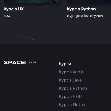
Курс з UX
Курс з Python
#UX
#Django #Flask #Python
SPACE
LAB
Курси
Курс з Vue.js
Курс з Java
Курс з Python
Курс з PHP
Курс з Flutter