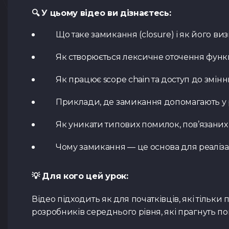
🔍 У цьому відео ви дізнаєтесь:
Що таке замикання (closure) і як його ви
Як створюється лексичне оточення функ
Як працює scope chain та доступ до змінн
Приклади, де замикання допомагають у 
Як уникати типових помилок, пов’язаних
Чому замикання — це основа для реалізаці
💡 Для кого цей урок:
Відео підходить як для початківців, які тільки 
розробників середнього рівня, які прагнуть по