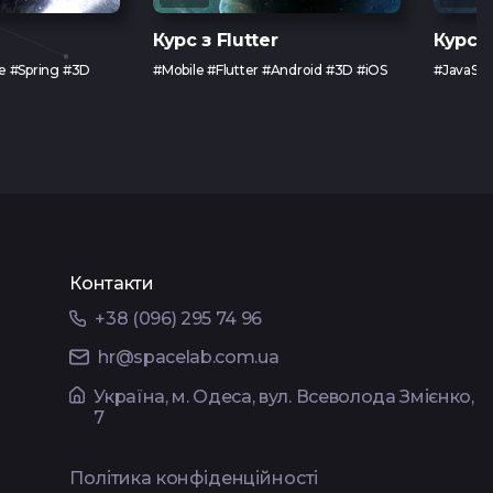
Курс з Flutter
Курс з
e #Spring #3D
#Mobile #Flutter #Android #3D #iOS
#JavaScri
Контакти
+38 (096) 295 74 96
hr@spacelab.com.ua
Українa, м. Одеса, вул. Всеволода Змієнко,
7
Політика конфіденційності