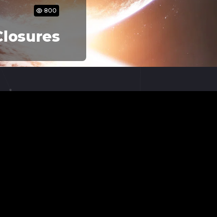
800
Closures
Тест з Python
Тест з
Python/Aiogra