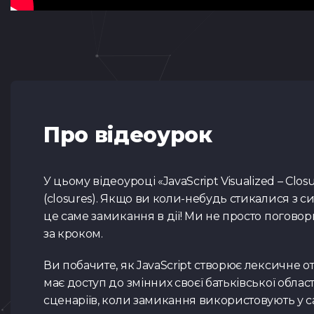
Про відеоурок
У цьому відеоуроці «JavaScript Visualized – C
(closures). Якщо ви коли-небудь стикалися з сит
це саме замикання в дії! Ми не просто поговор
за кроком.
Ви побачите, як JavaScript створює лексичне от
має доступ до змінних своєї батьківської обла
сценаріїв, коли замикання використовують у cal