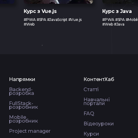
Курс з Vue.js
Курс з Java
#PWA #SPA #JavaScript #Vue.js
#PWA #SPA #Mobil
#Web
#Web #Java
Напрямки
КонтентХаб
Backend-
Статті
розробка
Навчальні
FullStack-
портали
розробник
FAQ
Mobile
розробник
Відеоуроки
Project manager
Курси