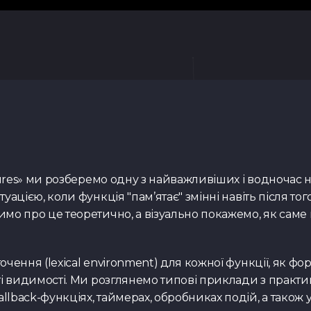
losures» ми розберемо одну з найважливіших і водночас
уацією, коли функція "пам’ятає" змінні навіть після то
имо про це теоретично, а візуально покажемо, як саме
очення (lexical environment) для кожної функції, як фо
сті видимості. Ми розглянемо типові приклади з практ
lback-функціях, таймерах, обробниках подій, а також у