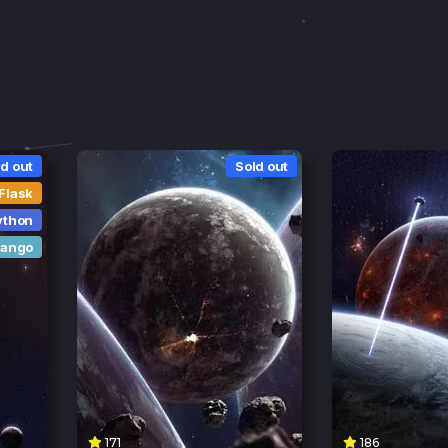
d out
Sold out
Flask
ython
jango
171
186