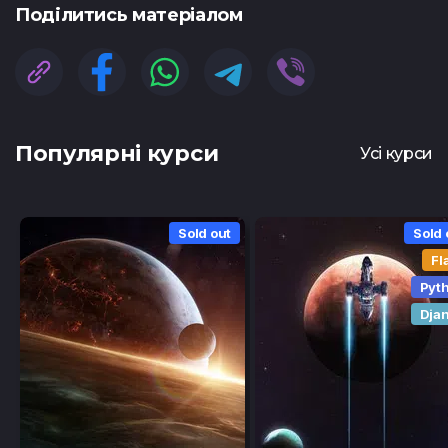
Подiлитись матеріалом
Популярні курси
Усі курси
Sold out
Sold 
Fl
Pyt
Dja