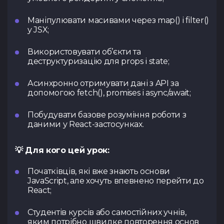
Маніпулювати масивами через map() і filter()
у JSX;
Використовувати об’єкти та
деструктуризацію для props і state;
Асинхронно отримувати дані з API за
допомогою fetch(), promises і async/await;
Побудувати базове розуміння роботи з
даними у React-застосунках.
💡 Для кого цей урок:
Початківців, які вже знають основи
JavaScript, але хочуть впевнено перейти до
React;
Студентів курсів або самостійних учнів,
яким потрібно швидке повторення основ