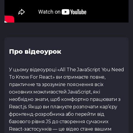
Увага! Даний ку
Коментар
наш менеджер д
реєстрації. За онов
учасниками, заявк
деталей та узг
на сайті, у розділ
до відкриття ре
проведення 
телеграм
оновленнями слідк
https://t.me/spac
розділі
«Курси»
або у
https://t.me/spac
Резюме
(.pdf,.docs,.doc)
Повернутис
Тест з Java
Тест з Vue.
(основи)
Повернутис
Про відеоурок
Переважний курс
Повернутис
У цьому відеоуроці «All The JavaScript You Need
Посилання на ваш профіл
To Know For React» ви отримаєте повне,
практичне та зрозуміле пояснення всіх
Я ознайомився з
Політи
Тест з Python
Тест з Flut
даю згоду на обробку д
основних можливостей JavaScript, які
/Django
Публічної оферти
ознай
необхідно знати, щоб комфортно працювати з
React.js. Якщо ви плануєте розпочати кар’єру
фронтенд-розробника або перейти від
базового рівня JS до створення сучасних
React-застосунків — це відео стане вашим