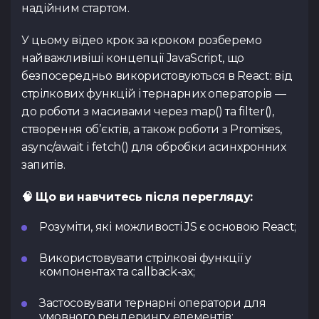
надійним стартом.
Тест з UX
Тест з
TypeScrip
Подати 
У цьому відео крок за кроком розберемо
найважливіші концепції JavaScript, що
безпосередньо використовуються в React: від
стрілкових функцій і тернарних операторів —
до роботи з масивами через map() та filter(),
Контакти
створення об’єктів, а також роботи з Promises,
async/await і fetch() для обробки асинхронних
Tg Channel
In
запитів.
Facebook
🧠 Що ви навчитесь після перегляду:
Розуміти, які можливості JS є основою React;
Використовувати стрілкові функції у
компонентах та callback-ах;
Застосовувати тернарні оператори для
умовного рендерингу елементів;