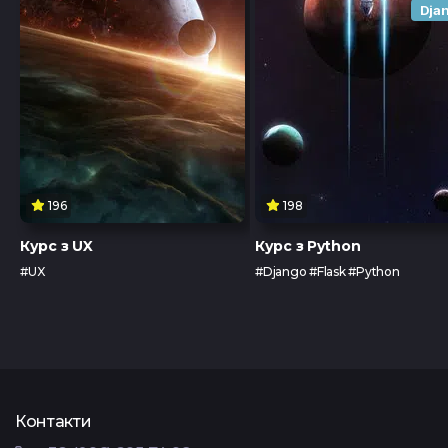
Dja
Тест з UX
Тест з
TypeScrip
Подати 
Контакти
Tg Channel
In
196
198
Курс з UX
Курс з Python
Facebook
#UX
#Django #Flask #Python
Контакти