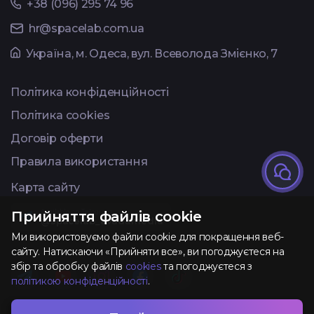
+38 (096) 295 74 96
hr@spacelab.com.ua
Українa, м. Одеса, вул. Всеволода Змієнко, 7
Політика конфіденційності
Політика cookies
Договір оферти
Правила використання
Карта сайту
Available on Telegram
Прийняття файлів cookie
@spacelab_avadamedia
Ми використовуємо файли cookie для покращення веб-
сайту. Натискаючи «Прийняти все», ви погоджуєтеся на
збір та обробку файлів
cookies
та погоджуєтеся з
політикою конфіденційності
.
Розроблено та