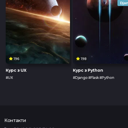
Dja
Тест з UX
Тест з
TypeScrip
Подати 
Контакти
Tg Channel
In
196
198
Курс з UX
Курс з Python
Facebook
#UX
#Django #Flask #Python
Контакти