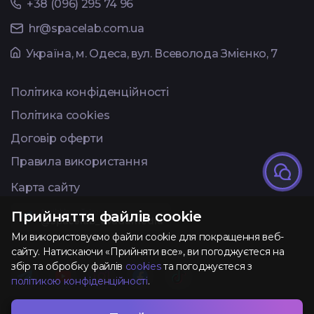
+38 (096) 295 74 96
hr@spacelab.com.ua
Українa, м. Одеса, вул. Всеволода Змієнко, 7
Політика конфіденційності
Політика cookies
Договір оферти
Правила використання
Карта сайту
Available on Telegram
Прийняття файлів cookie
@spacelab_avadamedia
Ми використовуємо файли cookie для покращення веб-
сайту. Натискаючи «Прийняти все», ви погоджуєтеся на
збір та обробку файлів
cookies
та погоджуєтеся з
політикою конфіденційності
.
Розроблено та