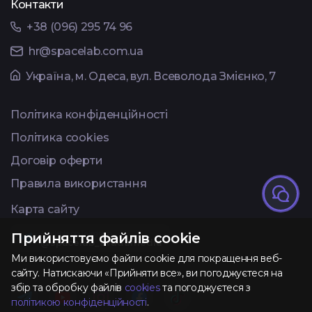
Контакти
Тест з UX
Тест з
TypeScrip
+38 (096) 295 74 96
hr@spacelab.com.ua
Українa, м. Одеса, вул. Всеволода Змієнко, 7
Політика конфіденційності
Політика cookies
Договір оферти
Правила використання
Карта сайту
Available on Telegram
Прийняття файлів cookie
@spacelab_avadamedia
Ми використовуємо файли cookie для покращення веб-
сайту. Натискаючи «Прийняти все», ви погоджуєтеся на
збір та обробку файлів
cookies
та погоджуєтеся з
політикою конфіденційності
.