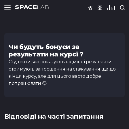
SPACE
LAB
Тести
Чи будуть бонуси за
результати на курсі ?
Студенти, які показують відмінні результати,
отримують запрошення на стажування ще до
Тест з QA
Тест з SQ
кінця курсу, але для цього варто добре
(основи)
попрацювати 😉
Відповіді на часті запитання
Тест Java Spring
Тест з Pyt
Boot