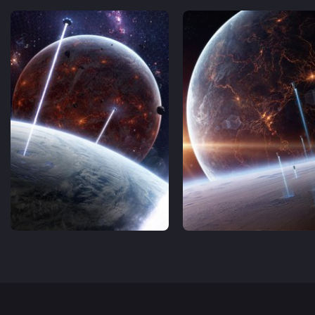
Тест з Java
Тест з Vue.
(основи)
Тест з Python
Тест з Flut
/Django