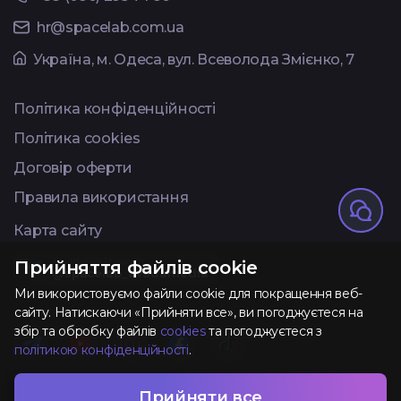
hr@spacelab.com.ua
Українa, м. Одеса, вул. Всеволода Змієнко, 7
Політика конфіденційності
Політика cookies
Договір оферти
Правила використання
Карта сайту
Available on Telegram
Прийняття файлів cookie
@spacelab_avadamedia
Ми використовуємо файли cookie для покращення веб-
сайту. Натискаючи «Прийняти все», ви погоджуєтеся на
збір та обробку файлів
cookies
та погоджуєтеся з
політикою конфіденційності
.
Розроблено та
Прийняти все
AVADA
MEDIA
TM