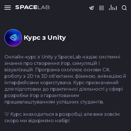
SPACE
LAB
Тести
SPACE
LAB
SPACE
SPACE
SPACE
LAB
LAB
LAB
Курс з Unity
Подати 
Онлайн-курс з Unity у SpaceLab надає системні
знання про створення ігор, симуляцій і
ПІБ
візуалізацій. Програма охоплює основи C#,
Тест з QA
Тест з SQ
роботу з 2D та 3D об’єктами, фізикою, анімацією й
(основи)
інтерфейсами користувача. Курс призначений
Телефон
для підготовки до практичної діяльності у сфері
розробки ігор з гарантованим
працевлаштуванням успішних студентів.
@Telegram
Дякую! Ва
Реєстрація
Курс нед
прийнято н
завер
💡 Курс знаходиться в розробці, але вже зовсім
Email
скоро ми відкриємо набір!
C#
Тест Java Spring
Тест з Pyt
Boot
Протягом 3-5 днів 
Gamed
C#