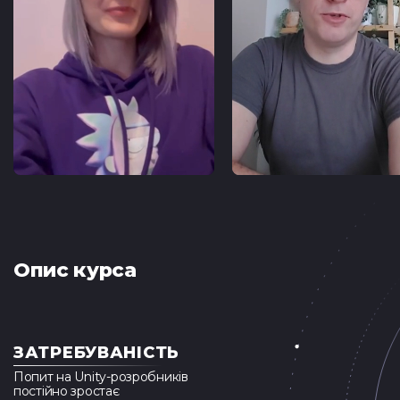
Тест з UX
Тест з
TypeScrip
Подати 
Контакти
Tg Channel
In
Facebook
Опис курса
ЗАТРЕБУВАНІСТЬ
Попит на Unity-розробників
постійно зростає