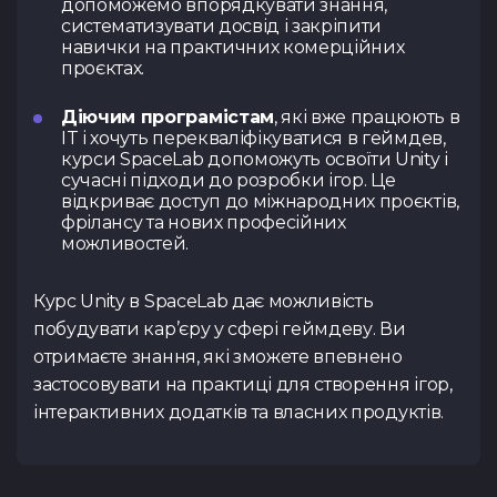
допоможемо впорядкувати знання,
систематизувати досвід і закріпити
навички на практичних комерційних
проєктах.
Діючим програмістам
, які вже працюють в
IT і хочуть перекваліфікуватися в геймдев,
курси SpaceLab допоможуть освоїти Unity і
сучасні підходи до розробки ігор. Це
відкриває доступ до міжнародних проєктів,
фрілансу та нових професійних
можливостей.
Курс Unity в SpaceLab дає можливість
побудувати кар’єру у сфері геймдеву. Ви
отримаєте знання, які зможете впевнено
застосовувати на практиці для створення ігор,
інтерактивних додатків та власних продуктів.