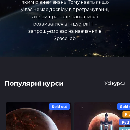
яким рівнем знань. Тому навіть якщо
у вас немає досвіду в програмуванні,
але ви прагнете навчатися і
розвиватися в індустрії IT –
запрошуємо вас на навчання в
SpaceLab.
Популярні курси
Усі курси
Sold out
Sold 
Fl
Pyt
Dja