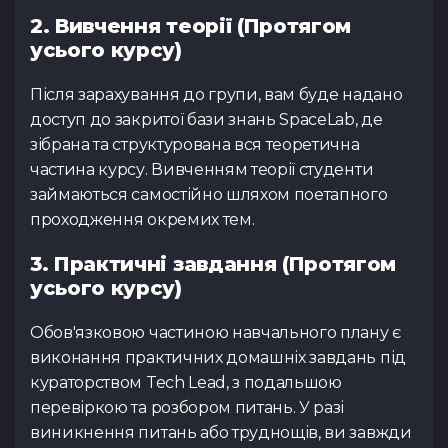
2. Вивчення теорії (Протягом
усього курсу)
Після зарахування до групи, вам буде надано
доступ до закритої бази знань SpaceLab, де
зібрана та структурована вся теоретична
частина курсу. Вивченням теорії студенти
займаються самостійно шляхом поетапного
проходження окремих тем.
3. Практичні завдання (Протягом
усього курсу)
Обов'язковою частиною навчального плану є
виконання практичних домашніх завдань під
кураторством Tech Lead, з подальшою
перевіркою та розбором питань. У разі
виникнення питань або труднощів, ви завжди