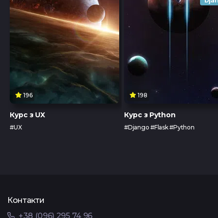
196
198
Курс з UX
Курс з Python
#UX
#Django #Flask #Python
Контакти
+38 (096) 295 74 96