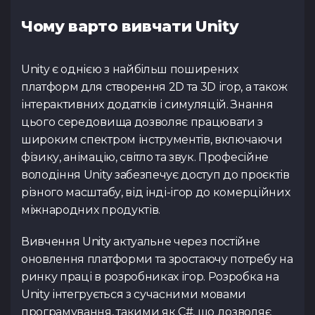
Чому варто вивчати Unity
Unity є однією з найбільш поширених
платформ для створення 2D та 3D ігор, а також
інтерактивних додатків і симуляцій. Знання
цього середовища дозволяє працювати з
широким спектром інструментів, включаючи
фізику, анімацію, світло та звук. Професійне
володіння Unity забезпечує доступ до проєктів
різного масштабу, від інді-ігор до комерційних
міжнародних продуктів.
Вивчення Unity актуальне через постійне
оновлення платформи та зростаючу потребу на
ринку праці в розробниках ігор. Розробка на
Unity інтегрується з сучасними мовами
програмування, такими як C#, що дозволяє