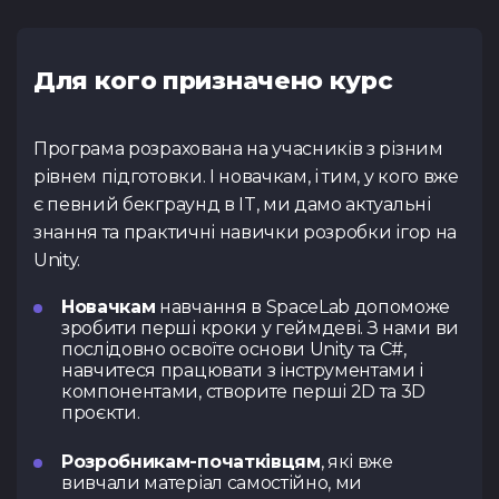
Для кого призначено курс
Програма розрахована на учасників з різним
рівнем підготовки. І новачкам, і тим, у кого вже
є певний бекграунд в IT, ми дамо актуальні
знання та практичні навички розробки ігор на
Unity.
Новачкам
навчання в SpaceLab допоможе
зробити перші кроки у геймдеві. З нами ви
послідовно освоїте основи Unity та C#,
навчитеся працювати з інструментами і
компонентами, створите перші 2D та 3D
проєкти.
Розробникам-початківцям
, які вже
вивчали матеріал самостійно, ми