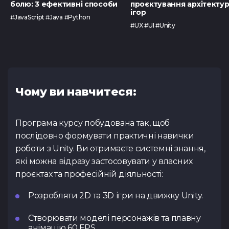
болю: 3 ефективні способи
проєктування архітекту
ігор
#JavaScript #Java #Python
#UX #UI #Unity
Чому ви навчитеся:
Програма курсу побудована так, щоб
послідовно формувати практичні навички
роботи з Unity. Ви отримаєте системні знання,
які можна відразу застосовувати у власних
проєктах та професійній діяльності:
Розробляти 2D та 3D ігри на движку Unity.
Створювати моделі персонажів та плавну
анімацію 60 FPS.