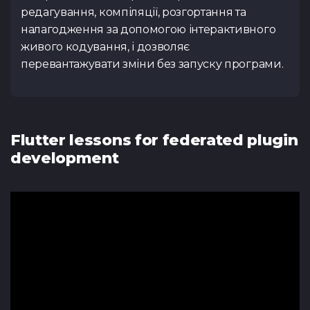
редагування, компіляції, розгортання та
Тест з UX
Тест з
TypeScrip
налагодження за допомогою інтерактивного
Подати 
живого кодування, і дозволяє
перевантажувати зміни без запуску програми.
Контакти
Flutter lessons for federated plugin
Tg Channel
In
development
Facebook