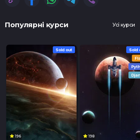
Популярні курси
Усі курси
Sold out
Sold 
Fl
Pyt
Dja
196
198