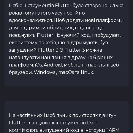
Набір інструментів Flutter було створено кілька
років тому і з того часу постійно
вдосконалюється. Щоб додати нові платформи
для підтримки гібридних додатків, що
поєднують Flutter і існуючий код, і побудувати
екосистему пакетів, що підтримують, був
запущений Flutter 3. З Flutter 3 можна
налаштувати націлення відразу на 6 різних
платформ: iOs, Android, мобільні і настільні веб-
браузери, Windows , macOs та Linux.
На настільних і мобільних пристроях двигун
Flutter і ланцюжок інструментів Dart
компілюють випущений код в інструкції ARM