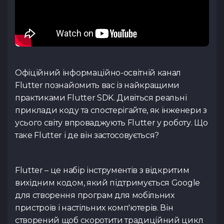
Увага! Даний ку
Коментар
наш менеджер д
реєстрації. За онов
учасниками, заявк
деталей та узг
на сайті, у розділ
до відкриття ре
проведення 
телеграм
оновленнями слідк
https://t.me/spac
розділі
«Курси»
або у
https://t.me/spac
Резюме
(.pdf,.docs,.doc)
Повернутис
Тест з Java
Тест з Vue.
Офіційний інформаційно-освітній канал
(основи)
Повернутис
Flutter познайомить вас із найкращими
Переважний курс
Повернутис
практиками Flutter SDK. Дивіться реальні
приклади коду та спостерігайте, як інженери з
Посилання на ваш профіл
усього світу впроваджують Flutter у роботу. Що
таке Flutter і де він застосовується?
Я ознайомився з
Політи
Тест з Python
Тест з Flut
даю згоду на обробку д
/Django
Публічної оферти
ознай
Flutter – це набір інструментів з відкритим
вихідним кодом, який підтримується Google
для створення програм для мобільних
пристроїв і настільних комп'ютерів. Він
створений щоб скоротити традиційний цикл