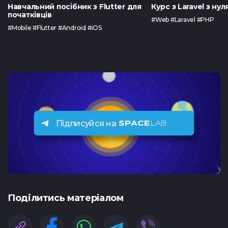
Навчальний посібник з Flutter для
Курс з Laravel з нул
початківців
#Web #Laravel #PHP
#Mobile #Flutter #Android #iOS
Підписуйся на
SPACE
LAB
Подiлитись матеріалом