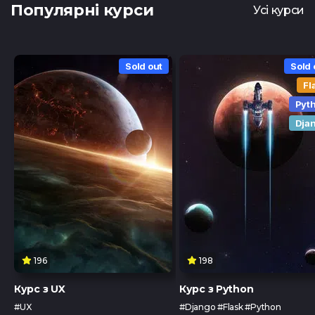
Популярні курси
Усі курси
Sold out
Sold 
Fl
Pyt
Dja
196
198
Курс з UX
Курс з Python
#UX
#Django #Flask #Python