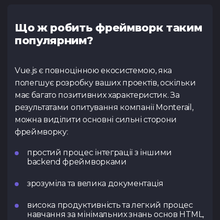
Тест з UX
Тест з
TypeScrip
Подати 
Що ж робить фреймворк таким
популярним?
Vue.js є повноцінною екосистемою, яка
Контакти
полегшує розробку ваших проектів, оскільки
має багато позитивних характеристик. За
Tg Channel
In
результатами опитування компанії Monterail,
можна виділити основні сильні сторони
Facebook
фреймворку:
простий процес інтеграції з іншими
backend фреймворками
зрозуміла та велика документація
висока продуктивність та легкий процес
навчання за мінімальних знань основ HTML,