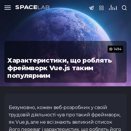
SPACE
LAB
Тести
SPACE
LAB
SPACE
SPACE
SPACE
LAB
LAB
LAB
Подати 
1494
Характеристики, що роблять
фреймворк Vue.js таким
ПІБ
Тест з QA
Тест з SQ
популярним
(основи)
Телефон
@Telegram
Дякую! Ва
Реєстрація
Курс нед
Безумовно, кожен веб-розробник у своїй
прийнято н
завер
трудовій діяльності чув про такий фреймворк,
Email
як Vue.js, але не всі знають великий список
Увага! Даний курс у
Тест Java Spring
Тест з Pyt
Boot
Протягом 3-5 днів 
його переваг і характеристик, що роблять його
не приймаються