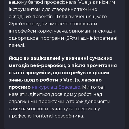
вашому багажі професіонала. Vue.js є якісним
інструментом для створення технічно
складних проектів. Після вивчення цього
Фреймворку, ви зможете створювати
інтерфейси користувача, різноманітні складні
однорядкові програми (SPA) і адміністративні
панелі.
Якщо ви зацікавлені у вивченні сучасних
методів веб-розробок, а після прочитання
статті зрозуміли, що потребуєте цінних
знань щодо роботи з Vue. js, ласкаво
просимо
на курс від SpaceLab
. Ми готові
навчати, ділиться досвідом у роботі над
справжніми проектами, а також допомогти
саме вам освоїти сучасну та престижну
професію frontend-розробника.