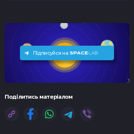
Підписуйся на
SPACE
LAB
Подiлитись матеріалом