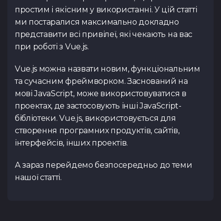
Увага! Даний ку
Коментар
наш менеджер д
реєстрації. За онов
простим і якісним у використанні. У цій статті
учасниками, заявк
деталей та узг
на сайті, у розділ
ми постаралися максимально докладно
до відкриття ре
проведення 
телеграм
оновленнями слідк
представити всі привілеї, які чекають на вас
https://t.me/spac
розділі
«Курси»
або у
при роботі з Vue.js.
https://t.me/spac
Резюме
(.pdf,.docs,.doc)
Повернутис
Тест з Java
Тест з Vue.
Vue.js можна назвати новим, функціональним
(основи)
та сучасним фреймворком. Заснований на
Повернутис
Переважний курс
мові JavaScript, може використовуватися в
Повернутис
проектах, де застосовують інші JavaScript-
бібліотеки. Vue.js, використовується для
Посилання на ваш профіл
створення програмних продуктів, сайтів,
інтерфейсів, інших проектів.
Я ознайомився з
Політи
Тест з Python
Тест з Flut
даю згоду на обробку д
/Django
Публічної оферти
ознай
А зараз перейдемо безпосередньо до теми
нашої статті.