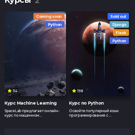
Курсы
2
Coming soon
Sold out
Python
Django
Flask
Python
Тест по Java
Тест по Vue
(основы)
114
198
Тест по
Тест по Flut
Python/Django
Курс Machine Learning
Курс по Python
SpaceLab предлагает онлайн-
Освойте популярный язык
курс по машинном...
программирования с ...