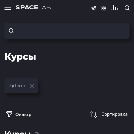
SPACE
LAB
Тесты
Курсы
Тест по QA
Тест по S
(основы
Python
Сортировка
Фильтр
Тест Java Spring
Тест по Pyt
Boot