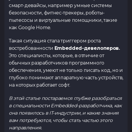
Внимание! Данный
Комментарий
наш менеджер д
регистрации. За
смарт-девайсы, например умные системы
участниками, заявк
деталей и согл
следите на сайте, 
безопасности, фитнес-трекеры, роботы-
до открытия ре
проведения
или телеграм
пылесосы и виртуальные помощники, такие
обновлениями след
https://t.me/spac
разделе
«Курсы»
и
как Google Home.
кана
Резюме
(.pdf,.docs,.doc)
https://t.me/spac
Вернуться
Такая ситуация стала триггером роста
Тест по Java
Тест по Vue
востребованности
Embedded-девелоперов.
Вернуться
(основы)
Предпочитаемый курс
Это специалисты, которые, в отличие от
обычных разработчиков программного
Вернуться
обеспечения, умеют не только писать код, но и
Cсылка на ваш профиль в
глубоко понимают аппаратную часть устройств,
на которых работает софт.
Я ознакомился с
Политикой конфиденц
Тест по
Тест по Flut
согласие на обработку 
Python/Django
В этой статье постараемся глубже разобраться
Публичной оферты
озна
в специальности Embedded-разработчика, как
она появилось в IT-индустрии, и какие знания
вам потребуются, чтобы стать частью этого
направления.