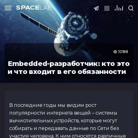
SPACE
LAB
Тесты
SPACE
LAB
SPACE
SPACE
SPACE
LAB
LAB
LAB
Подать 
10188
Embedded-разработчик: кто это
и что входит в его обязанности
ФИО
Тест по QA
Тест по S
(основы
Телефон
В последние годы мы видим рост
@Telegram
Спасибо! Ва
Регистраци
Курс нед
популярности интернета вещей – системы
принята на р
завер
вычислительных устройств, которые могут
Email
собирать и передавать данные по Сети без
Внимание! Данный к
Тест Java Spring
Тест по Pyt
В течении 3-5 дней
участия человека. К ним относятся различные
заявки не принима
Boot