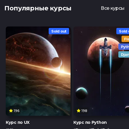
Популярные курсы
Все курсы
Sold out
Sold 
Fl
Pyt
Dja
196
198
Курс по UX
Курс по Python